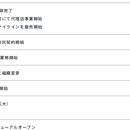
登録完了
町にて代理店事業開始
マイラインを販売開始
委託契約締結
販業務開始
に組織変更
売開始
拡大）
設
ニューアルオープン