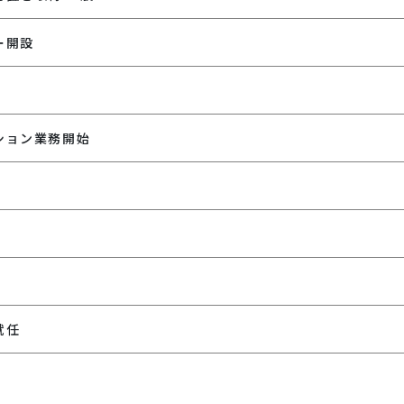
ー開設
ション業務開始
就任