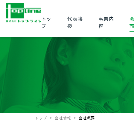
トッ
代表挨
事業内
プ
拶
容
トップ
会社情報
会社概要