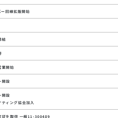
イバー回線拡販開始
設
締結
得
営業開始
ー開設
ー開設
ケティング協会加入
を取得 一般11-300489