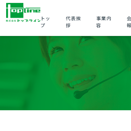
トッ
代表挨
事業内
プ
拶
容