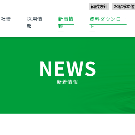
勧誘方針
お客様本位
会社情
採用情
新着情
資料ダウンロー
報
報
報
ド
NEWS
新着情報