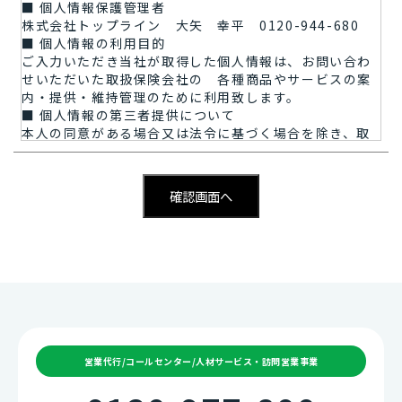
■ 個人情報保護管理者
株式会社トップライン 大矢 幸平 0120-944-680
■ 個人情報の利用目的
ご入力いただき当社が取得した個人情報は、お問い合わ
せいただいた取扱保険会社の 各種商品やサービスの案
内・提供・維持管理のために利用致します。
■ 個人情報の第三者提供について
本人の同意がある場合又は法令に基づく場合を除き、取
得した個人情報を第三者に提供することはありません。
■ 個人情報の取扱いの委託について
取得した個人情報の取扱いの全部又は、一部を委託する
ことはありません。
■ 開示対象個人情報の開示等および問い合わせ窓口につ
いて
ご本人からの求めにより、当社が保有する開示対象個人
情報の利用目的の通知・開示・内容の訂正・追加または
削除・利用の停止・消去（「開示等」といいます。）に
応じます。 開示等に応ずる窓口は、以下の「お問合せ
先」をご覧下さい。
開示等に応ずる窓口は、以下の「お問合せ先」をご覧下
営業代行/コールセンター/人材サービス・訪問営業事業
さい。
■個人情報を提供されることの任意性について