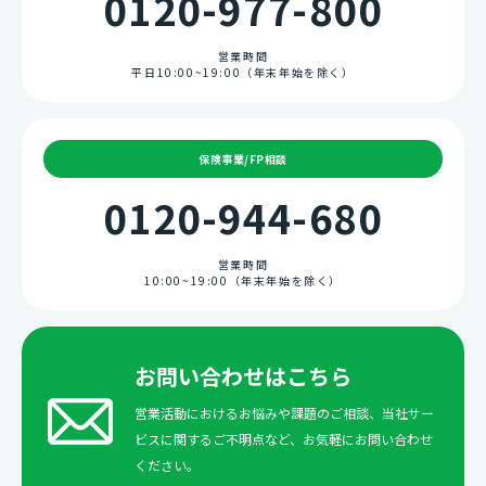
0120-977-800
当社に個人情報を提供されるかどうかは任意によるもの
ですが、必要な個人情報をいただけない場合、ご連絡等
が行えない場合があります。
営業時間
■ 本人が容易に認識できない方法による個人情報の取得
平日10:00~19:00（年末年始を除く）
クッキーやウェブビーコン等を用いるなどして、本人が
容易に認識できない方法による個人情報の取得は行って
おりません。
■ 個人情報の安全管理措置について
保険事業/FP相談
取得した個人情報については、漏洩、減失またはき損の
防止と是正、その他個人情報の安全管理のために必要か
0120-944-680
つ適切な措置を講じます。
このサイトは、SSL（Secure Socket Layer）による暗
号化措置を講じています。
営業時間
■ 個人情報保護方針
10:00~19:00（年末年始を除く）
当社ホームページの個人情報保護方針をご覧下さい。
■お問合せ先
株式会社トップライン
個人情報保護 苦情・相談受付窓口
お問い合わせはこちら
〒330-0802 埼玉県さいたま市大宮区宮町2丁目23 イ
ーストゲート大宮ビル
営業活動におけるお悩みや課題のご相談、当社サー
TEL：0120-944-680 受付時間10：00〜19：
ビスに関するご不明点など、お気軽にお問い合わせ
00（土日祝日、年末年始を除く）
ください。