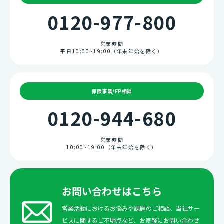
■個人情報を提供されることの任意性について
0120-977-800
当社に個人情報を提供されるかどうかは任意によるもの
ですが、必要な個人情報をいただけない場合、ご連絡等
が行えない場合があります。
営業時間
■ 本人が容易に認識できない方法による個人情報の取得
平日10:00~19:00（年末年始を除く）
クッキーやウェブビーコン等を用いるなどして、本人が
容易に認識できない方法による個人情報の取得は行って
おりません。
■ 個人情報の安全管理措置について
保険事業/FP相談
取得した個人情報については、漏洩、減失またはき損の
防止と是正、その他個人情報の安全管理のために必要か
0120-944-680
つ適切な措置を講じます。
このサイトは、SSL（Secure Socket Layer）による暗
号化措置を講じています。
営業時間
■ 個人情報保護方針
10:00~19:00（年末年始を除く）
当社ホームページの個人情報保護方針をご覧下さい。
■お問合せ先
株式会社トップライン
個人情報保護 苦情・相談受付窓口
お問い合わせはこちら
〒330-0802 埼玉県さいたま市大宮区宮町2丁目23 イ
ーストゲート大宮ビル
営業活動におけるお悩みや課題のご相談、当社サー
TEL：0120-944-680 受付時間10：00〜19：
ビスに関するご不明点など、お気軽にお問い合わせ