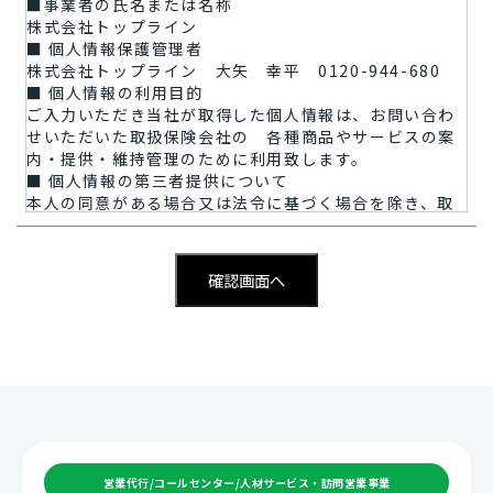
■事業者の氏名または名称
株式会社トップライン
■ 個人情報保護管理者
株式会社トップライン 大矢 幸平 0120-944-680
■ 個人情報の利用目的
ご入力いただき当社が取得した個人情報は、お問い合わ
せいただいた取扱保険会社の 各種商品やサービスの案
内・提供・維持管理のために利用致します。
■ 個人情報の第三者提供について
本人の同意がある場合又は法令に基づく場合を除き、取
得した個人情報を第三者に提供することはありません。
■ 個人情報の取扱いの委託について
取得した個人情報の取扱いの全部又は、一部を委託する
ことはありません。
■ 開示対象個人情報の開示等および問い合わせ窓口につ
いて
ご本人からの求めにより、当社が保有する開示対象個人
情報の利用目的の通知・開示・内容の訂正・追加または
削除・利用の停止・消去（「開示等」といいます。）に
応じます。 開示等に応ずる窓口は、以下の「お問合せ
先」をご覧下さい。
開示等に応ずる窓口は、以下の「お問合せ先」をご覧下
営業代行/コールセンター/人材サービス・訪問営業事業
さい。